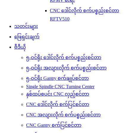
RFMV စီးရီး
CNC ဒေါင်လိုက် စက်ပစ္စည်းစင်တာ
RFTV510
သတင်းများ
ဖြေရှင်းချက်
ဗီဒီယို
၅-ဝင်ရိုး ဒေါင်လိုက် စက်ပစ္စည်းစင်တာ
၅-ဝင်ရိုး အလျားလိုက် စက်ပစ္စည်းစင်တာ
၅-ဝင်ရိုး Gantry စက်ချုပ်စင်တာ
Single Spindle CNC Turning Center
နှစ်ထပ်စပင်း CNC လှည့်စင်တာ
CNC ဒေါင်လိုက် စက်ပြင်စင်တာ
CNC အလျားလိုက် စက်ပစ္စည်းစင်တာ
CNC Gantry စက်ပြင်စင်တာ