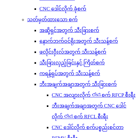
CNC ဒေါင်လိုက် ခုံစက်
သတ်မှတ်ထားသော စက်
အဆို့ရှင်အတွက် သီးခြားစက်
နောက်ဘက်ဝင်ရိုးအတွက် သီးသန့်စက်
ဖလိုင်းဝှီးလ်အတွက် သီးသန့်စက်
သီးခြားလှည့်ခြင်းနှင့် ကြိတ်စက်
ကရန့်ရှပ်အတွက် သီးသန့်စက်
ဘီးအချက်အချာအတွက် သီးခြားစက်
CNC အလျားလိုက် ಲೇಪစက် RFCP စီးရီး
ဘီးအချက်အချာအတွက် CNC ဒေါင်
လိုက် ಲೇಪစက် RFCL စီးရီး
CNC ဒေါင်လိုက် စက်ပစ္စည်းစင်တာ