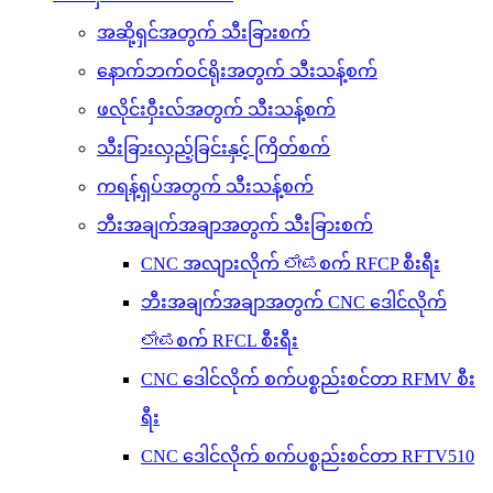
အဆို့ရှင်အတွက် သီးခြားစက်
နောက်ဘက်ဝင်ရိုးအတွက် သီးသန့်စက်
ဖလိုင်းဝှီးလ်အတွက် သီးသန့်စက်
သီးခြားလှည့်ခြင်းနှင့် ကြိတ်စက်
ကရန့်ရှပ်အတွက် သီးသန့်စက်
ဘီးအချက်အချာအတွက် သီးခြားစက်
CNC အလျားလိုက် ಲೇಪစက် RFCP စီးရီး
ဘီးအချက်အချာအတွက် CNC ဒေါင်လိုက်
ಲೇಪစက် RFCL စီးရီး
CNC ဒေါင်လိုက် စက်ပစ္စည်းစင်တာ RFMV စီး
ရီး
CNC ဒေါင်လိုက် စက်ပစ္စည်းစင်တာ RFTV510