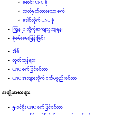
စောင်း CNC ခုံ
သတ်မှတ်ထားသော စက်
ဒေါင်လိုက် CNC ခုံ
ကြှနျုပျတို့ကိုဆကျသှယျရနျ
စုံစမ်းမေးမြန်းခြင်း
အိမ်
ထုတ်ကုန်များ
CNC စက်ပြင်စင်တာ
CNC အလျားလိုက် စက်ပစ္စည်းစင်တာ
အမျိုးအစားများ
၅-ဝင်ရိုး CNC စက်ပြင်စင်တာ