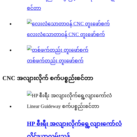
စင်တာ
လေးလံသောတာဝန် CNC တူးဖော်စက်
တစ်ဖက်တည်း တူးဖော်စက်
CNC အလျားလိုက် စက်ပစ္စည်းစင်တာ
HP စီးရီး အလျားလိုက်ရွေ့လျားကော်လံ
လိုင်းယာလမ်းညွှန်...