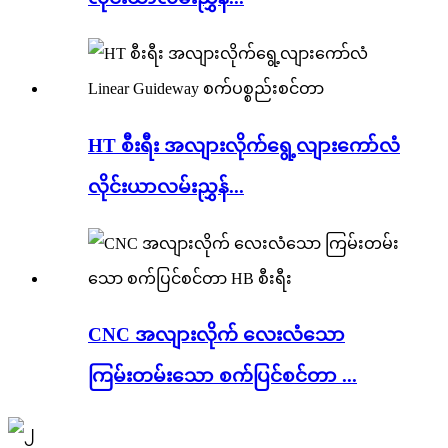
HT စီးရီး အလျားလိုက်ရွေ့လျားကော်လံ
လိုင်းယာလမ်းညွှန်...
CNC အလျားလိုက် လေးလံသော
ကြမ်းတမ်းသော စက်ပြင်စင်တာ ...