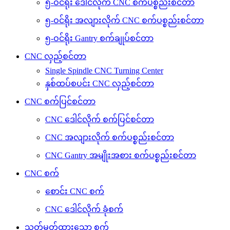
၅-ဝင်ရိုး ဒေါင်လိုက် CNC စက်ပစ္စည်းစင်တာ
၅-ဝင်ရိုး အလျားလိုက် CNC စက်ပစ္စည်းစင်တာ
၅-ဝင်ရိုး Gantry စက်ချုပ်စင်တာ
CNC လှည့်စင်တာ
Single Spindle CNC Turning Center
နှစ်ထပ်စပင်း CNC လှည့်စင်တာ
CNC စက်ပြင်စင်တာ
CNC ဒေါင်လိုက် စက်ပြင်စင်တာ
CNC အလျားလိုက် စက်ပစ္စည်းစင်တာ
CNC Gantry အမျိုးအစား စက်ပစ္စည်းစင်တာ
CNC စက်
စောင်း CNC စက်
CNC ဒေါင်လိုက် ခုံစက်
သတ်မှတ်ထားသော စက်