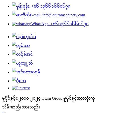
ဖုန်း: +၈၆ ၁၃၆၆၁၆၆၀၆၇၈
E-mail: info@oturnmachinery.com
WhatsApp: +၈၆၁၃၆၆၁၆၆၀၆၇၈
မူပိုင်ခွင့်©၂၀၁၀-၂၀၂၄ Oturn Group မူပိုင်ခွင့်အားလုံးကို
သိမ်းဆည်းထားသည်။