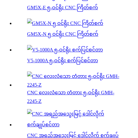
GM5X-E ၅-ဝင်ရိုး CNC ကြိတ်စက်
GM5X-N ၅ ဝင်ရိုး CNC ကြိတ်စက်
V5-1000A ၅-ဝင်ရိုး စက်ပြင်စင်တာ
CNC လေးလံသော တံတား ၅-ဝင်ရိုး GMH-
2245-Z
CNC အရည်အသွေးမြင့် ဒေါင်လိုက် စက်ချုပ်