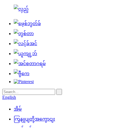
English
အိမ်
ကြှနျုပျတို့အကွောငျး