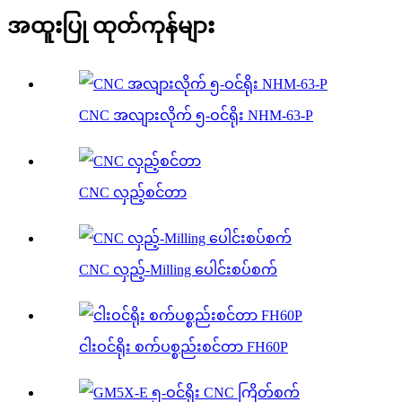
အထူးပြု ထုတ်ကုန်များ
CNC အလျားလိုက် ၅-ဝင်ရိုး NHM-63-P
CNC လှည့်စင်တာ
CNC လှည့်-Milling ပေါင်းစပ်စက်
ငါးဝင်ရိုး စက်ပစ္စည်းစင်တာ FH60P