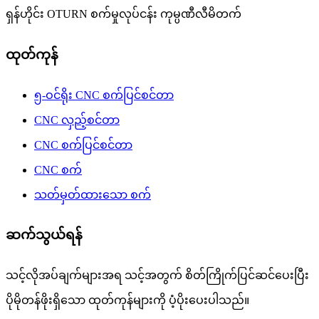
ရှန်ဟိုင်း OTURN စက်မှုလုပ်ငန်း ကုမ္ပဏီလီမိတက်
ထုတ်ကုန်
၅-ဝင်ရိုး CNC စက်ပြင်စင်တာ
CNC လှည့်စင်တာ
CNC စက်ပြင်စင်တာ
CNC စက်
သတ်မှတ်ထားသော စက်
ဆက်သွယ်ရန်
သင့်လိုအပ်ချက်များအရ သင့်အတွက် စိတ်ကြိုက်ပြင်ဆင်ပေးပြီး
ပိုမိုတန်ဖိုးရှိသော ထုတ်ကုန်များကို ပံ့ပိုးပေးပါသည်။