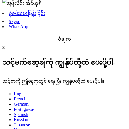
စုံစမ်းမေးမြန်းခြင်း
Skype
WhatsApp
ဝီချက်
x
သင့်မက်ဆေ့ချ်ကို ကျွန်ုပ်တို့ထံ ပေးပို့ပါ-
သင့်စာကို ဤနေရာတွင် ရေးပြီး ကျွန်ုပ်တို့ထံ ပေးပို့ပါ။
English
French
German
Portuguese
Spanish
Russian
Japanese