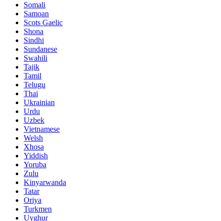
Somali
Samoan
Scots Gaelic
Shona
Sindhi
Sundanese
Swahili
Tajik
Tamil
Telugu
Thai
Ukrainian
Urdu
Uzbek
Vietnamese
Welsh
Xhosa
Yiddish
Yoruba
Zulu
Kinyarwanda
Tatar
Oriya
Turkmen
Uyghur